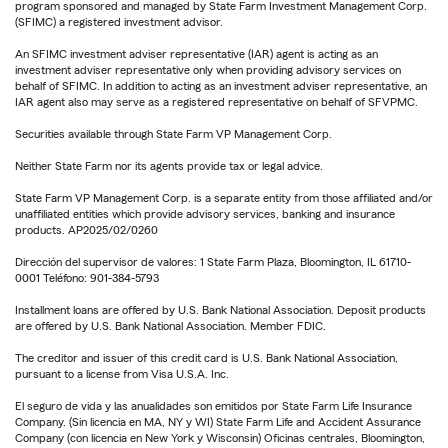
program sponsored and managed by State Farm Investment Management Corp.
(SFIMC) a registered investment advisor.
An SFIMC investment adviser representative (IAR) agent is acting as an
investment adviser representative only when providing advisory services on
behalf of SFIMC. In addition to acting as an investment adviser representative, an
IAR agent also may serve as a registered representative on behalf of SFVPMC.
Securities available through State Farm VP Management Corp.
Neither State Farm nor its agents provide tax or legal advice.
State Farm VP Management Corp. is a separate entity from those affiliated and/or
unaffiliated entities which provide advisory services, banking and insurance
products. AP2025/02/0260
Dirección del supervisor de valores: 1 State Farm Plaza, Bloomington, IL 61710-
0001 Teléfono: 901-384-5793
Installment loans are offered by U.S. Bank National Association. Deposit products
are offered by U.S. Bank National Association. Member FDIC.
The creditor and issuer of this credit card is U.S. Bank National Association,
pursuant to a license from Visa U.S.A. Inc.
El seguro de vida y las anualidades son emitidos por State Farm Life Insurance
Company. (Sin licencia en MA, NY y WI) State Farm Life and Accident Assurance
Company (con licencia en New York y Wisconsin) Oficinas centrales, Bloomington,