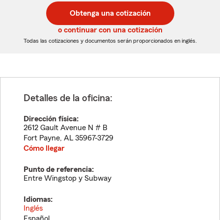
postal
postal
Obtenga una cotización
de
de
5
5
o continuar con una cotización
dígitos
dígitos
Todas las cotizaciones y documentos serán proporcionados en inglés.
Detalles de la oficina:
Dirección física:
2612 Gault Avenue N # B
Fort Payne
,
AL
35967-3729
Cómo llegar
Punto de referencia:
Entre Wingstop y Subway
Idiomas:
Inglés
Español