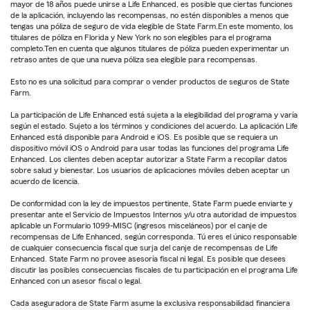
mayor de 18 años puede unirse a Life Enhanced, es posible que ciertas funciones
de la aplicación, incluyendo las recompensas, no estén disponibles a menos que
tengas una póliza de seguro de vida elegible de State Farm.En este momento, los
titulares de póliza en Florida y New York no son elegibles para el programa
completo.Ten en cuenta que algunos titulares de póliza pueden experimentar un
retraso antes de que una nueva póliza sea elegible para recompensas.
Esto no es una solicitud para comprar o vender productos de seguros de State
Farm.
La participación de Life Enhanced está sujeta a la elegibilidad del programa y varía
según el estado. Sujeto a los términos y condiciones del acuerdo. La aplicación Life
Enhanced está disponible para Android e iOS. Es posible que se requiera un
dispositivo móvil iOS o Android para usar todas las funciones del programa Life
Enhanced. Los clientes deben aceptar autorizar a State Farm a recopilar datos
sobre salud y bienestar. Los usuarios de aplicaciones móviles deben aceptar un
acuerdo de licencia.
De conformidad con la ley de impuestos pertinente, State Farm puede enviarte y
presentar ante el Servicio de Impuestos Internos y/u otra autoridad de impuestos
aplicable un Formulario 1099-MISC (ingresos misceláneos) por el canje de
recompensas de Life Enhanced, según corresponda. Tú eres el único responsable
de cualquier consecuencia fiscal que surja del canje de recompensas de Life
Enhanced. State Farm no provee asesoría fiscal ni legal. Es posible que desees
discutir las posibles consecuencias fiscales de tu participación en el programa Life
Enhanced con un asesor fiscal o legal.
Cada aseguradora de State Farm asume la exclusiva responsabilidad financiera