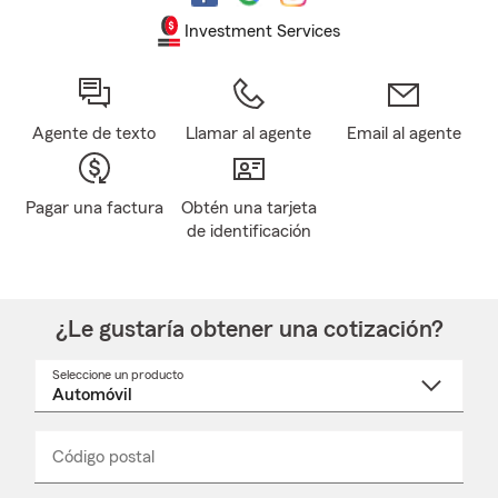
Investment Services
Agente de texto
Llamar al agente
Email al agente
Pagar una factura
Obtén una tarjeta
de identificación
¿Le gustaría obtener una cotización?
Seleccione un producto
Seleccione
un
nombre
de
producto
del
Código postal
Ingresa
Ingresa
_____
menú
un
un
desplegable
código
código