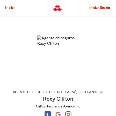
Pasar
al
English
Iniciar Sesión
contenido
principal
Comienzo
del
contenido
principal
®
AGENTE DE SEGUROS DE STATE FARM
,
FORT PAYNE
, AL
Roxy Clifton
Clifton Insurance Agency Inc