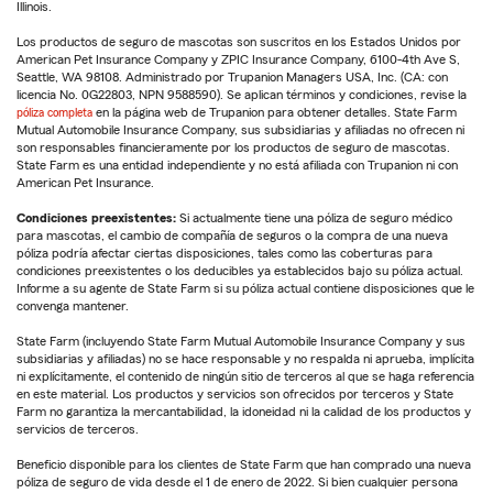
Illinois.
Los productos de seguro de mascotas son suscritos en los Estados Unidos por
American Pet Insurance Company y ZPIC Insurance Company, 6100-4th Ave S,
Seattle, WA 98108. Administrado por Trupanion Managers USA, Inc. (CA: con
licencia No. 0G22803, NPN 9588590). Se aplican términos y condiciones, revise la
póliza completa
en la página web de Trupanion para obtener detalles. State Farm
Mutual Automobile Insurance Company, sus subsidiarias y afiliadas no ofrecen ni
son responsables financieramente por los productos de seguro de mascotas.
State Farm es una entidad independiente y no está afiliada con Trupanion ni con
American Pet Insurance.
Condiciones preexistentes:
Si actualmente tiene una póliza de seguro médico
para mascotas, el cambio de compañía de seguros o la compra de una nueva
póliza podría afectar ciertas disposiciones, tales como las coberturas para
condiciones preexistentes o los deducibles ya establecidos bajo su póliza actual.
Informe a su agente de State Farm si su póliza actual contiene disposiciones que le
convenga mantener.
State Farm (incluyendo State Farm Mutual Automobile Insurance Company y sus
subsidiarias y afiliadas) no se hace responsable y no respalda ni aprueba, implícita
ni explícitamente, el contenido de ningún sitio de terceros al que se haga referencia
en este material. Los productos y servicios son ofrecidos por terceros y State
Farm no garantiza la mercantabilidad, la idoneidad ni la calidad de los productos y
servicios de terceros.
Beneficio disponible para los clientes de State Farm que han comprado una nueva
póliza de seguro de vida desde el 1 de enero de 2022. Si bien cualquier persona